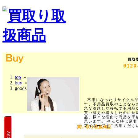
買取
0120
top
»
buy
»
goods
不用になったリサイクル
す。不用品買取のことなら
急な引越しや移転で不用品
買い替えや購入したのに結
品、様々な理由で商品を手
思います。 そんな時は是
アイムーブをご活用くださ
買い取り取扱商品