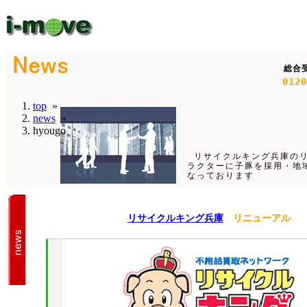
総合
0120
top
»
news
»
hyougo
リサイクルキング兵庫の
ラクターに子豚を採用・地
なっております
リサイクルキング兵庫
リニューアル