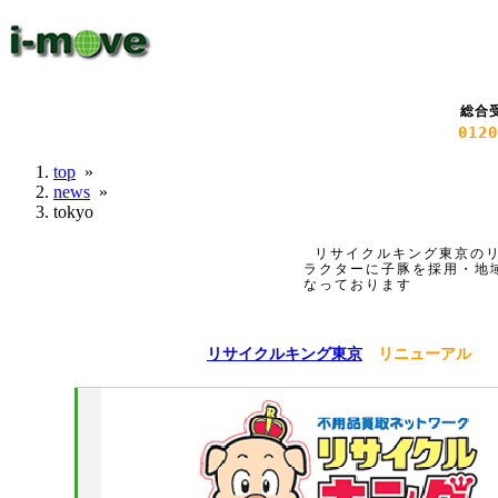
総合
0120
top
»
news
»
tokyo
リサイクルキング東京の
ラクターに子豚を採用・地
なっております
リサイクルキング東京
リニューアル