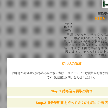
買取受
0120-
top
»
buy
»
varry
不用になったリサイクル品
す。不用品買取のことならお
急な引越しや移転で不用品な
買い替えや購入したのに結局
品、様々な理由で商品を手放
思います。 そんな時は是非
アイムーブをご活用く
持ち込み買取
お急ぎの方や車で持ち込みができる方は、 スピーディーな買取が可能な
です 各店舗にお問い合わせください。
Step.1
持ち込み買取の流れ
Step.2
身分証明書を持って近くのお店にご来店