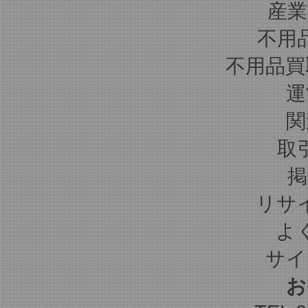
産業
不用
不用品買
運
関
取
掲
リサ
よ
サイ
お