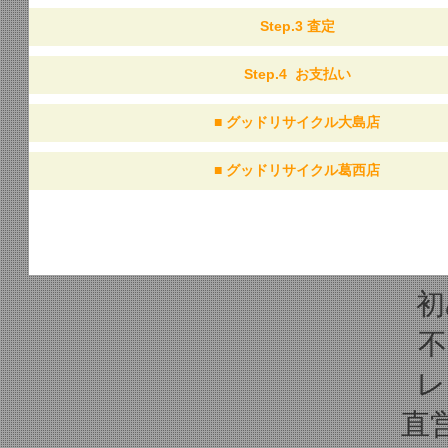
Step.3
査定
Step.4
お支払い
■
グッドリサイクル大島店
■
グッドリサイクル葛西店
初
不
レ
直