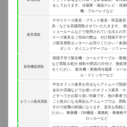
をしております。冷蔵庫・液晶テレビ・洗濯
機・ブルーレイなど
デザイナーズ家具・ブランド家具・民芸家具
具・などを高価買取させていただきます。 
ショールームなどで使用されている法人の方
家具買取
ナーズ家具をご売却の際は、ぜひ我孫子市デ
ズ家具買取センターへお売りください！食器
ダンス・ダイニングテーブル・ソファー
我孫子市で製氷機・コールドテーブル・業務
など買取＆処分 移転や閉店の片付け、後処
厨房機器買取
せください、 製氷機・業務用冷蔵庫・コー
ル・ストッカーなど
中古オフィス家具を売るならアイムーブ我孫
会社や店舗などでお使いのオフィス家具・Ｏ
どすべてがお取り扱い対象です。他の業者で
ごと処分になる商品もアイムーブでは、買取
オフィス家具買取
すので経費の削減になります。是非お気軽に
ださい。事務機・OA機器・事務机・事務椅
ロッカーなど