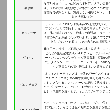
な店舗様まで、大小に関わらず対応。大型の業務
製氷機
や、店舗の移転や閉鎖などの際に出るゴミの片付
面倒な後処理なども、遠慮なくご相談ください！
製氷機買取強化中
カッシーナ(Cassina)は家具業界では数少ないリ
ブランドとして知られ、完成度の高さとデザイン
カッシーナ
は、他の追随を許さず、数多くの製品がニューヨ
術館の永久所蔵品になっています。我孫子市でデ
家具 ブランド家具 おしゃれ家具の出張買取
我孫子市で引越しで不用な冷蔵庫・洗濯機・エア
ビなどの生活家電買取や４Ｋテレビ・ブルーレイ
ダイソン
ー・パソコンなどのデジタル家電買取、話題の便
取、ダイソン・バルミューダ・デロンギ・cado
イン家電などの電化製品まるごと買取＆処
オフィスシーティングは、先進のワークスタイル
エルゴノミクスが生み出す快適な座り心地のBar
ン］。あらゆるオフィスシーンに美しく映えるシ
バロンチェア
ャープなデザイン。そして、12色のメッシュクロ
ビジネス空間を彩ります。オカムラのバロンチェ
中
ハーマンミラーは、オフィスを単にモダンで美し
間ではなく、そこに発生する問題を解決する場だ
ハーマンミラー