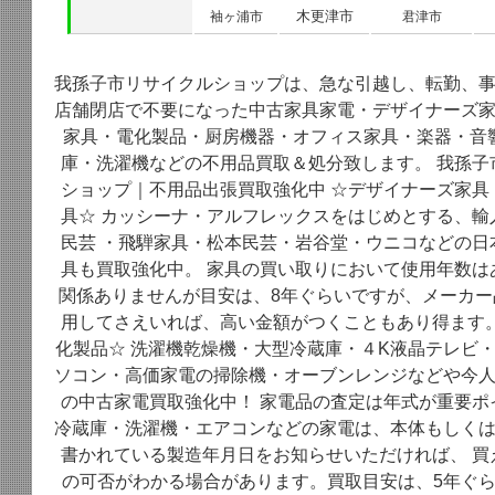
木更津市
袖ヶ浦市
君津市
我孫子市リサイクルショップは、急な引越し、転勤、
店舗閉店で不要になった中古家具家電・デザイナーズ
家具・電化製品・厨房機器・オフィス家具・楽器・音
庫・洗濯機などの不用品買取＆処分致します。 我孫子
ショップ｜不用品出張買取強化中 ☆デザイナーズ家具
具☆ カッシーナ・アルフレックスをはじめとする、輸
民芸 ・飛騨家具・松本民芸・岩谷堂・ウニコなどの日
具も買取強化中。 家具の買い取りにおいて使用年数は
関係ありませんが目安は、8年ぐらいですが、メーカー
用してさえいれば、高い金額がつくこともあり得ます。
化製品☆ 洗濯機乾燥機・大型冷蔵庫・４K液晶テレビ
ソコン・高価家電の掃除機・オーブンレンジなどや今
の中古家電買取強化中！ 家電品の査定は年式が重要ポ
冷蔵庫・洗濯機・エアコンなどの家電は、本体もしく
書かれている製造年月日をお知らせいただければ、 買
の可否がわかる場合があります。買取目安は、5年ぐら