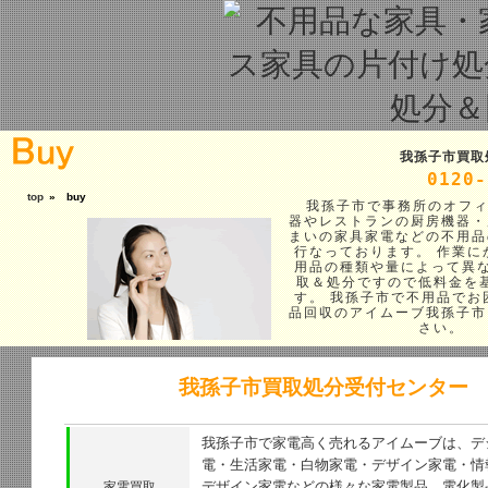
我孫子市買取
0120-
top
»
buy
我孫子市で事務所のオフィ
器やレストランの厨房機器・
まいの家具家電などの不用品
行なっております。 作業に
用品の種類や量によって異な
取＆処分ですので低料金を
す。 我孫子市で不用品でお
品回収のアイムーブ我孫子市
さい。
我孫子市買取処分受付センター
我孫子市で家電高く売れるアイムーブは、デ
電・生活家電・白物家電・デザイン家電・情
デザイン家電などの様々な家電製品、電化製
家電買取