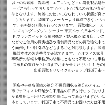
以上の冷蔵庫・洗濯機・エアコンなど古い電化製品処
ービスも行っております ☆ベット☆ 汚れの有無が査
準となります。綺麗にお使いになられていて状態が良
もあります。 綺麗でもメーカーより買取できないベ
す。有料処分引取も行っております。 買取強化メーカ
ンズ,キングスダウン,シーリー,東京ベッド,日本ベッド
ド,フランスベッド ☆厨房機器・製氷機☆ 飲食店、レ
などでご使用の厨房機器や店舗用品などの買取強化中
う面倒な片づけ引取などもまるごと対応致します。製
機器本体の製造番号で確認できます。 ☆オフィス家具
事務所の移転や事務所の閉鎖にともなう不用な中古事
ス家具の買取から回収までおまかせください！！ その
出張買取もリサイクルショップ我孫子市
閉店や事務所閉鎖の処分 不用品回収＆処分のアイムー
市でオフィスや店舗から不用品の回収を行なっており
かる費用は不用品の種類や量によって異なりますが、
本としています。我孫子市で不用品でお困りの方は不