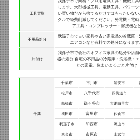
我孫子市で業務・プロ用電気工具・機械工具
します。大型機械工具、電動工具、パワーツ
い買い物だから捨てるだけではもったいない
工具買取
クルで経費削減してください。発電機・電動
ア工具・コンプレッサー・溶接機な
我孫子市で古い家具や古い家電品の冷蔵庫・
不用品処分
エアコンなど有料での処分になります
我孫子市で会社のオフィス家具の処分や店舗
器の処分 自宅の不用品の冷蔵庫・洗濯機・
片付け
どの家電、住まいまるごと片付け
千葉市
市川市
浦安市
八千代市
松戸市
四街道市
鎌ヶ谷市
船橋市
大網白里市
富里市
千葉
成田市
佐倉市
印西市
我孫子市
流山市
市原市
東金市
山武市