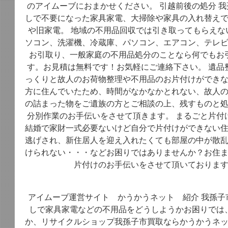
のアイムーブにおまかせください。 引越前後の処分 
しで不要になった家具家電、大掃除や家具の入れ替え
や旧家電。 地域の不用品回収では引き取ってもらえな
ソコン、洗濯機、冷蔵庫、パソコン、エアコン、テレ
お引取り、一般家庭の不用品処分のことなら何でもお
す。お見積は無料です！お気軽にご連絡下さい。 遺品
っくりと故人のお荷物整理や不用品のお片付けができ
方に住んでいたため、時間がなかなかとれない、故人
の詰まった物をご遺族の方とご相談の上、残すものと
分別作業のお手伝いをさせて頂きます。 まるごと片付
結婚で家財一式必要ないけど自分で片付けができない
逃げされ、新住居人を迎え入れたくても部屋の中が散
けられない・・・などお困りではありませんか？お住
片付けのお手伝いをさせて頂いておりま
アイムーブ運営サイト かうかうネット 紹介 我孫子
しで家具家電などの不用品をどうしようかお困りでは
か、リサイクルショップ我孫子市買取ならかうかうネ