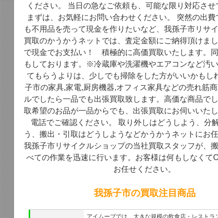
ください。 当日の急なご依頼も、可能な限り対応させ
まずは、お気軽にお問い合わせください。 突然の出費
も不用品を売って現金を作りたいなど、我孫子市リサ
買取のかうかうネットでは、査定金額にご納得頂けま
で現金でお支払い！ 積極的に高価買取いたします。
もしております。※冷蔵庫や洗濯機やエアコンなど汚
てもらうよりは、少しでも掃除をした方がいいかもしれ
子市の家具,家電,厨房機器,オフィス家具などの売れ筋
ルでしたら一品でも出張買取致します。高価な商品で
取希望のお品が一品からでも、出張買取にお伺いいた
電話でご確認ください。 取り外しはどうしよう、分
う、搬出・引取はどうしようなどかうかうネットにお
我孫子市リサイクルショップの当社買取スタッフが、
べての作業を迅速に行います。お客様は何もしなくてO
お任せください。
我孫子市の買取注目商品
アイムーブでは、大きな規模の飲食店・レストラ