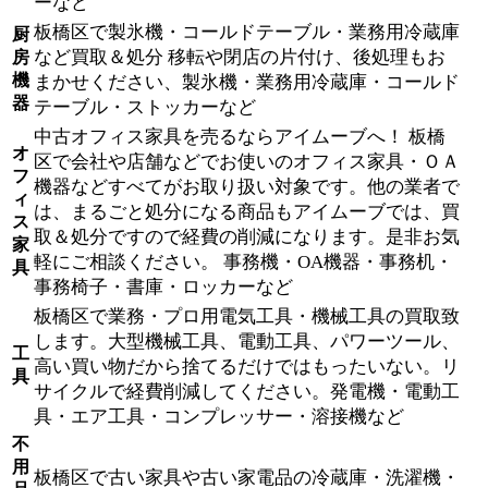
ーなど
板橋区で製氷機・コールドテーブル・業務用冷蔵庫
厨
など買取＆処分 移転や閉店の片付け、後処理もお
房
機
まかせください、製氷機・業務用冷蔵庫・コールド
器
テーブル・ストッカーなど
中古オフィス家具を売るならアイムーブへ！ 板橋
オ
区で会社や店舗などでお使いのオフィス家具・ＯＡ
フ
機器などすべてがお取り扱い対象です。他の業者で
ィ
は、まるごと処分になる商品もアイムーブでは、買
ス
取＆処分ですので経費の削減になります。是非お気
家
軽にご相談ください。 事務機・OA機器・事務机・
具
事務椅子・書庫・ロッカーなど
板橋区で業務・プロ用電気工具・機械工具の買取致
します。大型機械工具、電動工具、パワーツール、
工
高い買い物だから捨てるだけではもったいない。リ
具
サイクルで経費削減してください。発電機・電動工
具・エア工具・コンプレッサー・溶接機など
不
用
板橋区で古い家具や古い家電品の冷蔵庫・洗濯機・