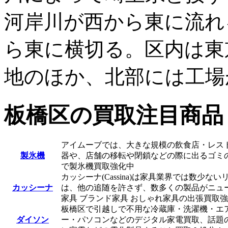
河岸川が西から東に流れ
ら東に横切る。区内は東
地のほか、北部には工場
板橋区の買取注目商品
アイムーブでは、大きな規模の飲食店・レス
製氷機
器や、店舗の移転や閉鎖などの際に出るゴミ
で製氷機買取強化中
カッシーナ(Cassina)は家具業界では数
カッシーナ
は、他の追随を許さず、数多くの製品がニュ
家具 ブランド家具 おしゃれ家具の出張買取
板橋区で引越しで不用な冷蔵庫・洗濯機・エ
ダイソン
ー・パソコンなどのデジタル家電買取、話題の