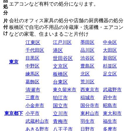
品
エアコンなど有料での処分になります。
処
分
会社のオフィス家具の処分や店舗の厨房機器の処分
片
付
板橋区で自宅の不用品の冷蔵庫・洗濯機・エアコン
け
などの家電、住まいまるごと片付け
江東区
江戸川区
墨田区
中央区
千代田区
港区
品川区
大田区
目黒区
世田谷区
渋谷区
新宿区
東京
中野区
文京区
豊島区
杉並区
練馬区
板橋区
北区
足立区
葛飾区
台東区
荒川区
清瀬市
東久留米市
西東京市
武蔵野市
三鷹市
狛江市
稲城市
府中市
小金井市
国立市
国分寺市
昭島市
東京都下
小平市
立川市
東村山市
東大和市
武蔵村山市
青梅市
羽生市
福生市
あきる野市
八王子市
日野市
多摩市