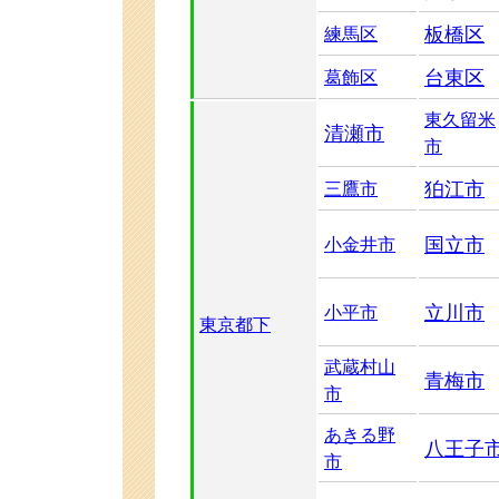
板橋区
練馬区
台東区
葛飾区
東久留米
清瀬市
市
狛江市
三鷹市
国立市
小金井市
立川市
小平市
東京都下
武蔵村山
青梅市
市
あきる野
八王子
市