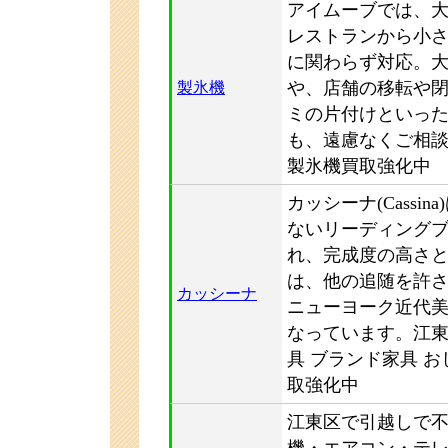
アイムーブでは、
レストランから小
に関わらず対応。
や、店舗の移転や
製氷機
ミの片付けといっ
も、遠慮なくご相
製氷機買取強化中
カッシーナ(Cassi
ないリーディング
れ、完成度の高さ
は、他の追随を許
カッシーナ
ニューヨーク近代
なっています。江
具 ブランド家具 
取強化中
江東区で引越しで
機・エアコン・テ