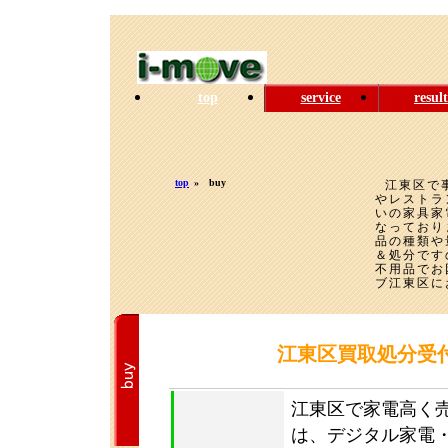
top
service
result
top
»
buy
江東区で
やレストラ
いの家具家
なっており
品の種類や
＆処分です
不用品でお
ブ江東区に
江東区買取処分受
江東区で家電高く
は、デジタル家電