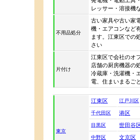
発電機・電動工具
レッサー・溶接機
古い家具や古い家
機・エアコンなど
不用品処分
ます。江東区での
さい
江東区で会社のオ
店舗の厨房機器の処
片付け
冷蔵庫・洗濯機・
電、住まいまるご
江東区
江戸川区
港区
千代田区
世田谷
目黒区
東京
文京区
中野区