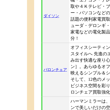
取や４Ｋテレビ・
ー・パソコンなど
ダイソン
話題の便利家電買
ューダ・デロンギ・c
家電などの電化製
分！
オフィスシーティ
スタイルへ 先進の
み出す快適な座り心地
ン］。あらゆるオ
バロンチェア
映えるシンプル＆
そして、12色のメ
ビジネス空間を彩
ロンチェア買取強
ハーマンミラーは
ンで美しいだけの